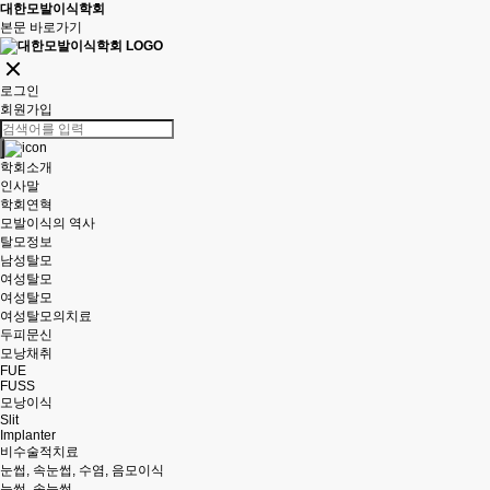
대한모발이식학회
본문 바로가기
로그인
회원가입
학회소개
인사말
학회연혁
모발이식의 역사
탈모정보
남성탈모
여성탈모
여성탈모
여성탈모의치료
두피문신
모낭채취
FUE
FUSS
모낭이식
Slit
Implanter
비수술적치료
눈썹, 속눈썹, 수염, 음모이식
눈썹, 속눈썹