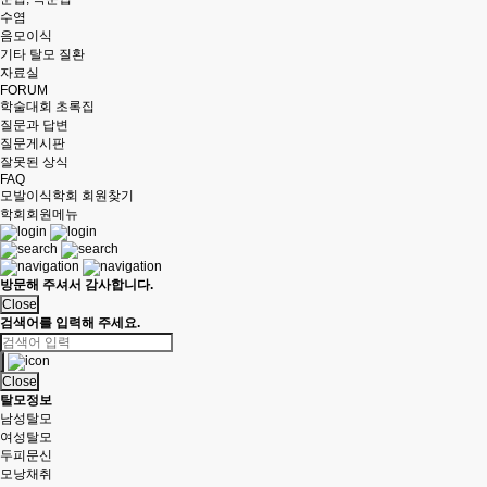
수염
음모이식
기타 탈모 질환
자료실
FORUM
학술대회 초록집
질문과 답변
질문게시판
잘못된 상식
FAQ
모발이식학회 회원찾기
학회회원메뉴
방문해 주셔서 감사합니다.
Close
검색어를 입력해 주세요.
Close
탈모정보
남성탈모
여성탈모
두피문신
모낭채취